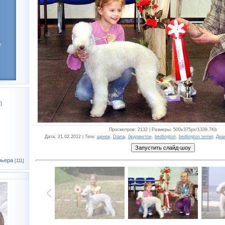
r
]
Просмотров
: 2132 |
Размеры
: 500x375px/1339.7Kb
Дата
: 21.02.2012 |
Теги
:
щенок
,
Diana
,
бедлингтон
,
bedlington
,
bedlington terrier
,
Диа
рьера
[111]