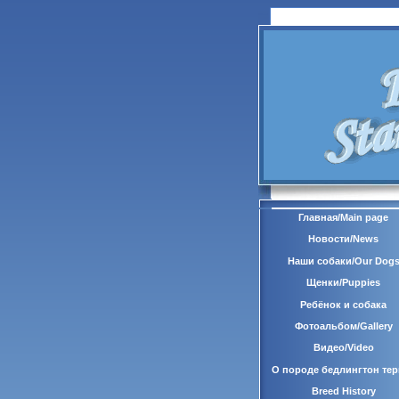
Главная/Main page
Новости/News
Наши собаки/Our Dog
Щенки/Puppies
Ребёнок и собака
Фотоальбом/Gallery
Видео/Video
О породе бедлингтон тер
Breed History