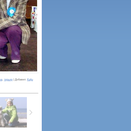
на
,
терьер
|
Добавил
:
Kalju