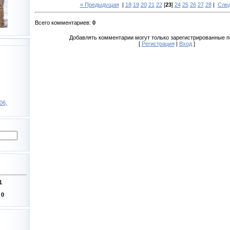
« Предыдущая
|
18
19
20
21
22
[
23
]
24
25
26
27
28
|
Сле
Всего комментариев
:
0
Добавлять комментарии могут только зарегистрированные п
[
Регистрация
|
Вход
]
6,
1
:
0