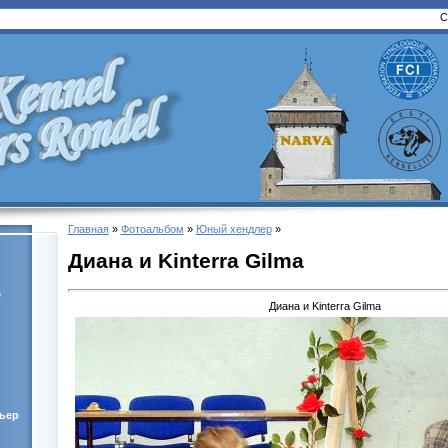
С
Главная
»
Фотоальбом
»
Юный хендлер
»
Диана и Kinterra Gilma
s
Диана и Kinterra Gilma
ьер