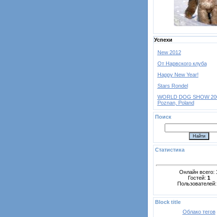
Успехи
New 2012
От Нарвского клуба
Happy New Year!
Stars Rondel
WORLD DOG SHOW 200
Poznan, Poland
Поиск
Статистика
Онлайн всего:
Гостей:
1
Пользователей
Block title
Облако тегов