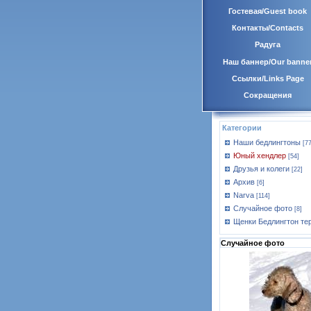
Гостевая/Guest book
Контакты/Contacts
Радуга
Наш баннер/Our banne
Ссылки/Links Page
Сокращения
Категории
Наши бедлингтоны
[77
Юный хендлер
[54]
Друзья и колеги
[22]
Архив
[6]
Narva
[114]
Случайное фото
[8]
Щенки Бедлингтон те
Случайное фото