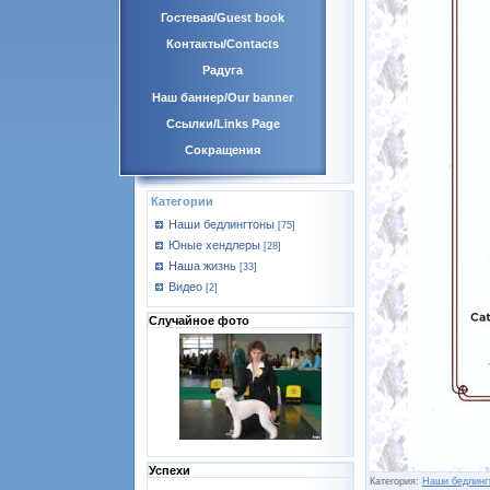
Гостевая/Guest book
Контакты/Contacts
Радуга
Наш баннер/Our banner
Ссылки/Links Page
Сокращения
Категории
Наши бедлингтоны
[75]
Юные хендлеры
[28]
Наша жизнь
[33]
Видео
[2]
Случайное фото
Успехи
Категория:
Наши бедлинг