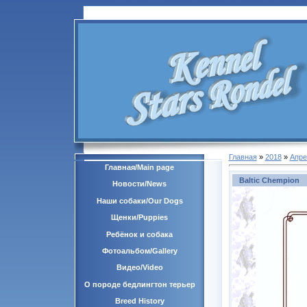
Главная
»
2018
»
Апре
Главная/Main page
Baltic Chempion
Новости/News
Наши собаки/Our Dogs
Щенки/Puppies
Ребёнок и собака
Фотоальбом/Gallery
Видео/Video
О породе бедлингтон терьер
Breed History