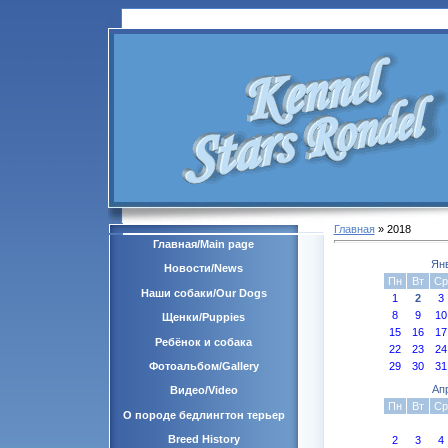
Главная
»
2018
Главная/Main page
Ян
Новости/News
Пн
Вт
Ср
Наши собаки/Our Dogs
1
2
3
8
9
10
Щенки/Puppies
15
16
17
Ребёнок и собака
22
23
24
29
30
31
Фотоальбом/Gallery
Ап
Видео/Video
Пн
Вт
Ср
О породе бедлингтон терьер
Breed History
2
3
4