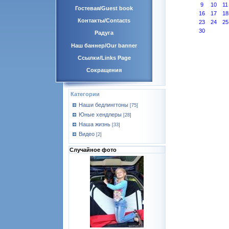
9
10
11
Гостевая/Guest book
16
17
18
Контакты/Contacts
23
24
25
30
Радуга
Наш баннер/Our banner
Ссылки/Links Page
Сокращения
Категории
Наши бедлингтоны
[75]
Юные хендлеры
[28]
Наша жизнь
[33]
Видео
[2]
Случайное фото