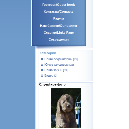
Гостевая/Guest book
Контакты/Contacts
Радуга
Наш баннер/Our banner
Ссылки/Links Page
Сокращения
Категории
Наши бедлингтоны
[75]
Юные хендлеры
[28]
Наша жизнь
[33]
Видео
[2]
Случайное фото