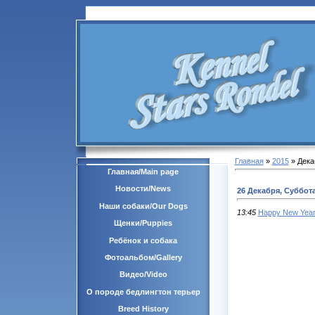
Главная
»
2015
»
Дека
Главная/Main page
Новости/News
26 Декабря, Суббот
Наши собаки/Our Dogs
13:45
Happy New Year
Щенки/Puppies
Ребёнок и собака
Фотоальбом/Gallery
Видео/Video
О породе бедлингтон терьер
Breed History