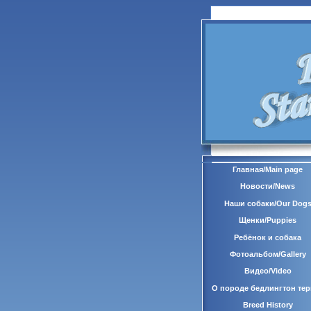
Главная/Main page
Новости/News
Наши собаки/Our Dog
Щенки/Puppies
Ребёнок и собака
Фотоальбом/Gallery
Видео/Video
О породе бедлингтон тер
Breed History