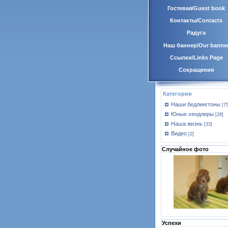
Гостевая/Guest book
Контакты/Contacts
Радуга
Наш баннер/Our banne
Ссылки/Links Page
Сокращения
Категории
Наши бедлингтоны
[75
Юные хендлеры
[28]
Наша жизнь
[33]
Видео
[2]
Случайное фото
Успехи