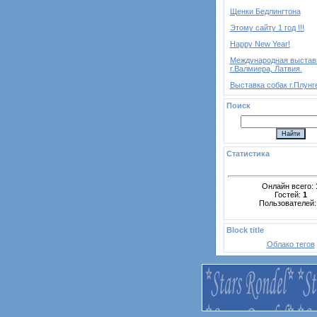
Щенки Бедлингтона
Этому сайту 1 год !!!
Happy New Year!
Международная выстав
г.Валмиера, Латвия.
Выставка собак г.Плунге
Поиск
Статистика
Онлайн всего:
Гостей:
1
Пользователей
Block title
Облако тегов