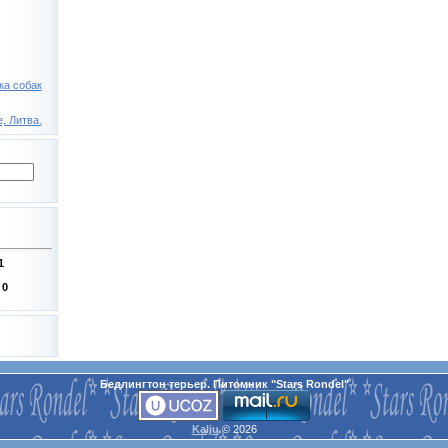
ка собак
, Литва.
1
:
0
Бедлингтон терьер. Питомник "Stars Rondel"
Kalju
© 2026