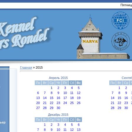
Пятница
Главная
»
2015
Апрель 2015
Сентя
Пн
Вт
Ср
Чт
Пт
Сб
Вс
Пн
Вт
Ср
s
1
2
3
4
5
1
2
6
7
8
9
10
11
12
7
8
9
13
14
15
16
17
18
19
14
15
16
20
21
22
23
24
25
26
21
22
23
27
28
29
30
28
29
30
Декабрь 2015
Пн
Вт
Ср
Чт
Пт
Сб
Вс
ьер
1
2
3
4
5
6
7
8
9
10
11
12
13