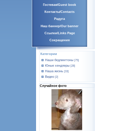
Гостевая/Guest book
Контакты/Contacts
Радуга
Наш баннер/Our banner
Ссылки/Links Page
Сокращения
Категории
Наши бедлингтоны
[75]
Юные хендлеры
[28]
Наша жизнь
[33]
Видео
[2]
Случайное фото