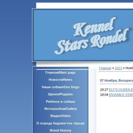
Главная
»
2021
»
Нояб
Главная/Main page
Новости/News
07 Ноября, Воскрес
Наши собаки/Our Dogs
18:27
ELF'S QUEEN 
Щенки/Puppies
18:04
ENVIABLE STA
Ребёнок и собака
Фотоальбом/Gallery
Видео/Video
О породе бедлингтон терьер
Breed History