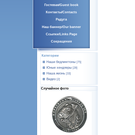
Гостевая/Guest book
Контакты/Contacts
Радуга
Наш баннер/Our banner
Ссылки/Links Page
Сокращения
Категории
Наши бедлингтоны
[75]
Юные хендлеры
[28]
Наша жизнь
[33]
Видео
[2]
Случайное фото