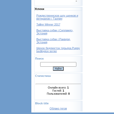
Успехи
Рождественнское шоу щенков и
ветеранов г. Таллин
Tallinn Winner 2017
Выставка собак г.Силламяэ,
Эстония
Выставка собак г.Раквере,
Эстония
Щенок бедлингтон терьера.Puppy
bedlington terrier
Поиск
Статистика
Онлайн всего:
1
Гостей:
1
Пользователей:
0
Block title
Облако тегов