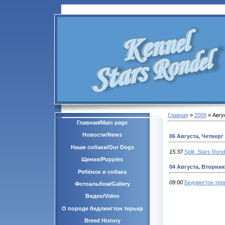
Главная
»
2009
»
Авгу
Главная/Main page
Новости/News
06 Августа, Четверг
Наши собаки/Our Dogs
15:37
Split, Stars Rond
Щенки/Puppies
04 Августа, Вторник
Ребёнок и собака
09:00
Бедлингтон терье
Фотоальбом/Gallery
Видео/Video
О породе бедлингтон терьер
Breed History