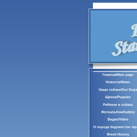
Главная/Main page
Новости/News
Наши собаки/Our Dog
Щенки/Puppies
Ребёнок и собака
Фотоальбом/Gallery
Видео/Video
О породе бедлингтон тер
Breed History