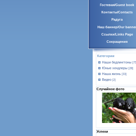
Гостевая/Guest book
Контакты/Contacts
Радуга
Наш баннер/Our banne
Ссылки/Links Page
Сокращения
Категории
Наши бедлингтоны
[75
Юные хендлеры
[28]
Наша жизнь
[33]
Видео
[2]
Случайное фото
Успехи