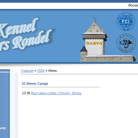
Воскр
Главная
»
2006
»
Июнь
21 Июня, Среда
s
13:36
Выставка собак г.Плунге, Литва.
ьер